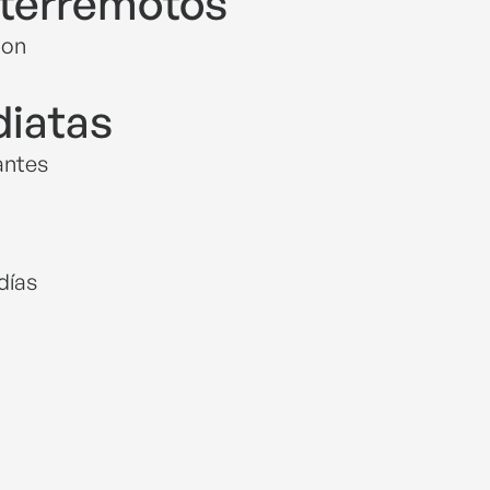
 terremotos
con
diatas
tantes
días