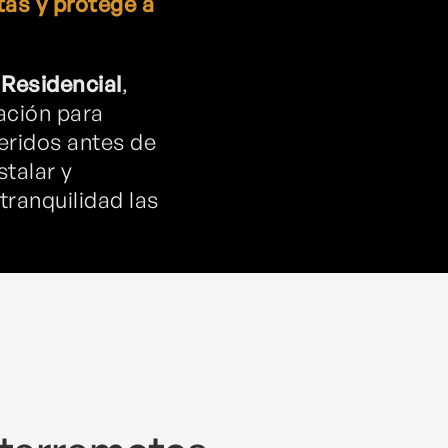
tas y protege a
 Residencial
,
ación para
ueridos antes de
talar y
tranquilidad las